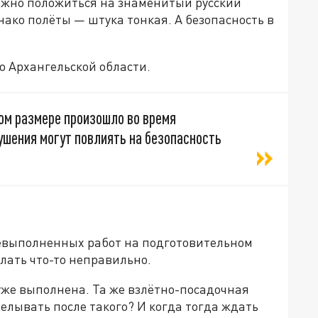
можно положиться на знаменитый русский
днако полёты — штука тонкая. А безопасность в
о Архангельской области.
м размере произошло во время
ушения могут повлиять на безопасность
невыполненных работ на подготовительном
елать что-то неправильно.
 уже выполнена. Та же взлётно-посадочная
делывать после такого? И когда тогда ждать