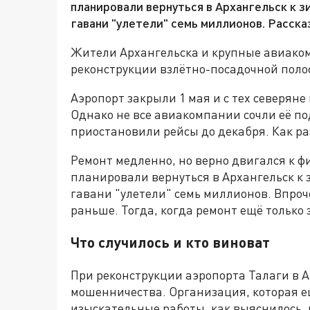
планировали вернуться в Архангельск к з
гавани "улетели" семь миллионов. Расска
Жители Архангельска и крупные авиако
реконструкции взлётно-посадочной поло
Аэропорт закрыли 1 мая и с тех северяне
Однако не все авиакомпании сочли её по
приостановили рейсы до декабря. Как ра
Ремонт медленно, но верно двигался к ф
планировали вернуться в Архангельск к з
гавани "улетели" семь миллионов. Впроче
раньше. Тогда, когда ремонт ещё только
Что случилось и кто виноват
При реконструкции аэропорта Талаги в 
мошенничества. Организация, которая е
изыскательные работы, как выяснилось, 