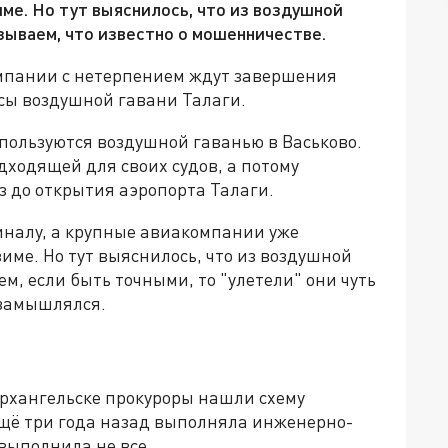
име. Но тут выяснилось, что из воздушной
зываем, что известно о мошенничестве.
мпании с нетерпением ждут завершения
сы воздушной гавани Талаги.
 пользуются воздушной гаванью в Васьково.
дходящей для своих судов, а потому
з до открытия аэропорта Талаги.
иналу, а крупные авиакомпании уже
име. Но тут выяснилось, что из воздушной
м, если быть точными, то "улетели" они чуть
 замышлялся.
Архангельске прокуроры нашли схему
щё три года назад выполняла инженерно-
выполнила не все.