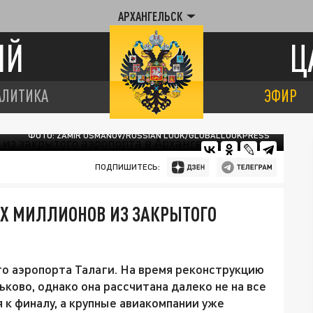
АРХАНГЕЛЬСК
ИЙ
Ц
АЛИТИКА
ЭФИР
ФОТО: ZAMIR USMANOV/RUSSIAN LOOK/GLOBALLOOKPRESS
ПОДПИШИТЕСЬ:
Х МИЛЛИОНОВ ИЗ ЗАКРЫТОГО
о аэропорта Талаги. На время реконструкцию
ьково, однако она рассчитана далеко не на все
я к финалу, а крупные авиакомпании уже