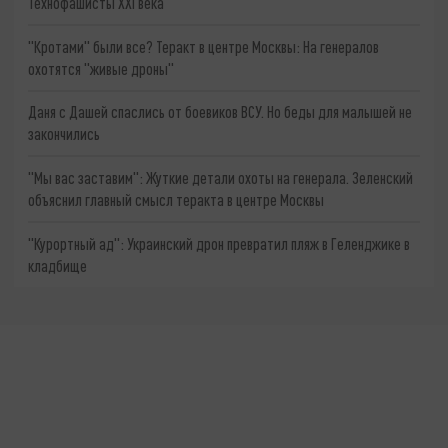
Технофашисты XXI века
"Кротами" были все? Теракт в центре Москвы: На генералов
охотятся "живые дроны"
Даня с Дашей спаслись от боевиков ВСУ. Но беды для малышей не
закончились
"Мы вас заставим": Жуткие детали охоты на генерала. Зеленский
объяснил главный смысл теракта в центре Москвы
"Курортный ад": Украинский дрон превратил пляж в Геленджике в
кладбище