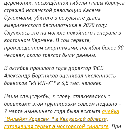
церемонии, посвящённой гибели главы Корпуса
стражей исламской революции Касема
Сулеймани, убитого в результате удара
американского беспилотника в 2020 году.
Случилось это на могиле покойного генерала в
восточном Кермане. В том теракте,
произведённом смертниками, погибли более 90
человек, около трёхсот были ранены.
В октябре прошлого года директор ФСБ
Александр Бортников оценивал численность
боевиков "ИГИЛ-Х"* в 6,5 тыс. человек.
Наши спецслужбы, к слову, сталкивались с
боевиками этой группировки совсем недавно –
7 марта нынешнего года была вскрыта
ячейка
"Вилайят Хорасан"* в Калужской области,
готовившая теракт в московской синагоге
. При