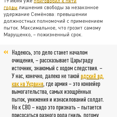
19 июня уже
приговорил к пяти
годам
лишнения свободы за незаконное
удержание Семёнова: превышении
должностных полномочий с применением
пыток. Максимальное, что грозит самому
Марущенко, – пожизненный срок.
Надеюсь, это дело станет началом
очищения, – рассказывает Царьграду
источник, знакомый с ходом следствия. –
У нас, конечно, далеко не такой
адский ад,
как на Украине
, где армия – это конвейер
вымогательства, самых изощрённых
пыток, унижения и изнасилований солдат.
Но к СВО – надо это признать – пытается
присосаться разного рода гниль, потому