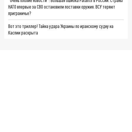
"Очень плохие новости": Большая ошибка Palantir в России. Страны
НАТО впервые за СВО остановили поставки оружия. ВСУ теряют
приграничье?
Вот это триллер! Тайна удара Украины по иранскому судну на
Каспии раскрыта