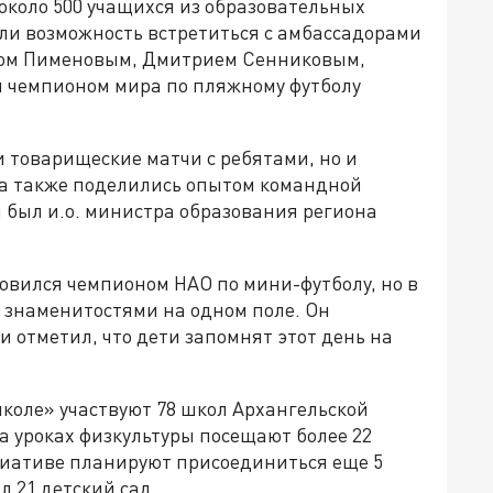
около 500 учащихся из образовательных
и возможность встретиться с амбассадорами
аном Пименовым, Дмитрием Сенниковым,
м чемпионом мира по пляжному футболу
и товарищеские матчи с ребятами, но и
а также поделились опытом командной
 был и.о. министра образования региона
новился чемпионом НАО по мини-футболу, но в
о знаменитостями на одном поле. Он
 отметил, что дети запомнят этот день на
школе» участвуют 78 школ Архангельской
а уроках физкультуры посещают более 22
ициативе планируют присоединиться еще 5
л 21 детский сад.