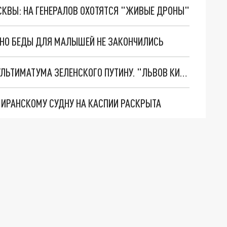
ОСКВЫ: НА ГЕНЕРАЛОВ ОХОТЯТСЯ "ЖИВЫЕ ДРОНЫ"
. НО БЕДЫ ДЛЯ МАЛЫШЕЙ НЕ ЗАКОНЧИЛИСЬ
НОВОЕ МАСШТАБНЕЙШЕЕ НАСТУПЛЕНИЕ. ТРИ УЛЬТИМАТУМА ЗЕЛЕНСКОГО ПУТИНУ. "ЛЬВОВ КИМА" ПОСТАВЯТ НА ПВО? ГЛОБАЛЬНЫЙ ПРОРЫВ ПОД ЗАПОРОЖЬЕМ
О ИРАНСКОМУ СУДНУ НА КАСПИИ РАСКРЫТА