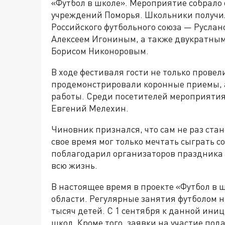
«Футбол в школе». Мероприятие собрало 
учреждений Поморья. Школьники получил
Российского футбольного союза — Русл
Алексеем Игониным, а также двукратны
Борисом Никоноровым.
В ходе фестиваля гости не только провел
продемонстрировали коронные приемы, 
работы. Среди посетителей мероприятия
Евгений Мелехин.
Чиновник признался, что сам не раз ста
свое время мог только мечтать сыграть с
поблагодарил организаторов праздника и
всю жизнь.
В настоящее время в проекте «Футбол в 
области. Регулярные занятия футболом н
тысяч детей. С 1 сентября к данной ин
школ. Кроме того, заявки на участие пода