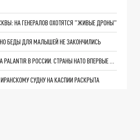
ОСКВЫ: НА ГЕНЕРАЛОВ ОХОТЯТСЯ "ЖИВЫЕ ДРОНЫ"
. НО БЕДЫ ДЛЯ МАЛЫШЕЙ НЕ ЗАКОНЧИЛИСЬ
"ОЧЕНЬ ПЛОХИЕ НОВОСТИ": БОЛЬШАЯ ОШИБКА PALANTIR В РОССИИ. СТРАНЫ НАТО ВПЕРВЫЕ ЗА СВО ОСТАНОВИЛИ ПОСТАВКИ ОРУЖИЯ. ВСУ ТЕРЯЮТ ПРИГРАНИЧЬЕ?
О ИРАНСКОМУ СУДНУ НА КАСПИИ РАСКРЫТА