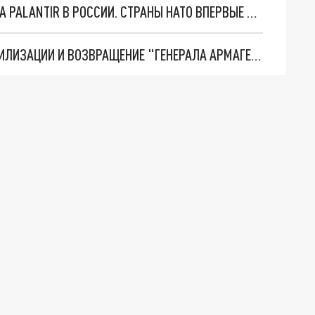
"ОЧЕНЬ ПЛОХИЕ НОВОСТИ": БОЛЬШАЯ ОШИБКА PALANTIR В РОССИИ. СТРАНЫ НАТО ВПЕРВЫЕ ЗА СВО ОСТАНОВИЛИ ПОСТАВКИ ОРУЖИЯ. ВСУ ТЕРЯЮТ ПРИГРАНИЧЬЕ?
ТРИ ГЛАВНЫХ ИНСАЙДА ОБ СВО. ОТМЕНА МОБИЛИЗАЦИИ И ВОЗВРАЩЕНИЕ "ГЕНЕРАЛА АРМАГЕДДОНА"? ОТЛИЧНЫЕ НОВОСТИ, КОТОРЫЕ ЖДАЛИ ВСЕ