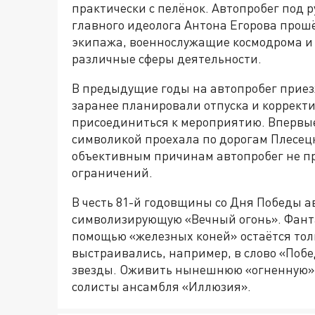
практически с пелёнок. Автопробег под 
главного идеолога Антона Егорова прошё
экипажа, военнослужащие космодрома и
различные сферы деятельности.
В предыдущие годы на автопробег приез
заранее планировали отпуска и коррект
присоединиться к мероприятию. Впервы
символикой проехала по дорогам Плесецко
объективным причинам автопробег не пр
ограничений.
В честь 81-й годовщины со Дня Победы а
символизирующую «Вечный огонь». Фантаз
помощью «железных коней» остаётся тол
выстраивались, например, в слово «Побед
звезды. Оживить нынешнюю «огненную» ф
солисты ансамбля «Иллюзия».