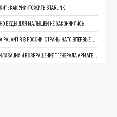
ТКИ": КАК УНИЧТОЖИТЬ STARLINK
. НО БЕДЫ ДЛЯ МАЛЫШЕЙ НЕ ЗАКОНЧИЛИСЬ
"ОЧЕНЬ ПЛОХИЕ НОВОСТИ": БОЛЬШАЯ ОШИБКА PALANTIR В РОССИИ. СТРАНЫ НАТО ВПЕРВЫЕ ЗА СВО ОСТАНОВИЛИ ПОСТАВКИ ОРУЖИЯ. ВСУ ТЕРЯЮТ ПРИГРАНИЧЬЕ?
ТРИ ГЛАВНЫХ ИНСАЙДА ОБ СВО. ОТМЕНА МОБИЛИЗАЦИИ И ВОЗВРАЩЕНИЕ "ГЕНЕРАЛА АРМАГЕДДОНА"? ОТЛИЧНЫЕ НОВОСТИ, КОТОРЫЕ ЖДАЛИ ВСЕ