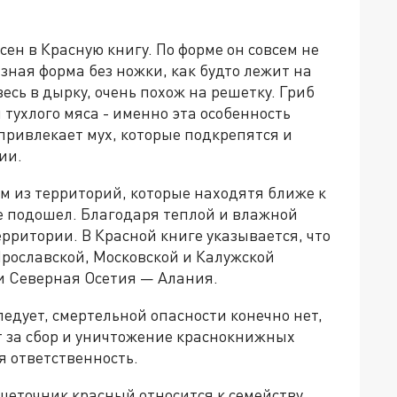
ен в Красную книгу. По форме он совсем не
ная форма без ножки, как будто лежит на
весь в дырку, очень похож на решетку. Гриб
 тухлого мяса - именно эта особенность
привлекает мух, которые подкрепятся и
ии.
ом из территорий, которые находятя ближе к
не подошел. Благодаря теплой и влажной
ерритории. В Красной книге указывается, что
Ярославской, Московской и Калужской
 и Северная Осетия — Алания.
следует, смертельной опасности конечно нет,
от за сбор и уничтожение краснокнижных
я ответственность.
шеточник красный относится к семейству