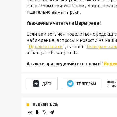
фаллюсовых грибов. К нему можно прикас
тщательно вымыть руки.
Уважаемые читатели Царьграда!
Если вам есть чем поделиться с редакци
наблюдения, вопросы и новости на наши 
"
Одноклассники
", на наш "
Телеграм-кан
arhangelsk@tsargrad.tv.
А также присоединяйтесь к нам в "
Яндек
Подпи
ДЗЕН
ТЕЛЕГРАМ
и перв
ПОДЕЛИТЬСЯ: