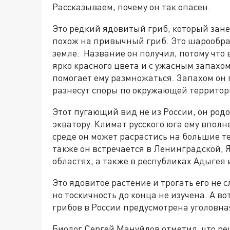
Рассказываем, почему он так опасен.
Это редкий ядовитый гриб, который занес
похож на привычный гриб. Это шарообраз
земле. Название он получил, потому что 
ярко красного цвета и с ужасным запахом
помогает ему размножаться. Запахом он 
разнесут споры по окружающей территор
Этот пугающий вид не из России, он род
экватору. Климат русского юга ему впол
среде он может расрастись на большие т
также он встречается в Ленинградской, 
областях, а также в республиках Адыгея
Это ядовитое растение и трогать его не 
но тоскичность до конца не изучена. А в
грибов в России предусмотрена уголовна
Биолог Сергей Мануйлов отметил, что ре