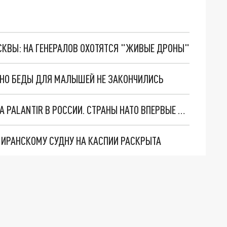
ОСКВЫ: НА ГЕНЕРАЛОВ ОХОТЯТСЯ "ЖИВЫЕ ДРОНЫ"
. НО БЕДЫ ДЛЯ МАЛЫШЕЙ НЕ ЗАКОНЧИЛИСЬ
"ОЧЕНЬ ПЛОХИЕ НОВОСТИ": БОЛЬШАЯ ОШИБКА PALANTIR В РОССИИ. СТРАНЫ НАТО ВПЕРВЫЕ ЗА СВО ОСТАНОВИЛИ ПОСТАВКИ ОРУЖИЯ. ВСУ ТЕРЯЮТ ПРИГРАНИЧЬЕ?
О ИРАНСКОМУ СУДНУ НА КАСПИИ РАСКРЫТА