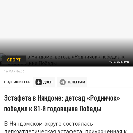
СПОРТ
ФОТО: ЦАРЬГРАД
16 МАЯ 06:56
ПОДПИШИТЕСЬ:
Эстафета в Няндоме: детсад «Родничок»
победил к 81-й годовщине Победы
В Няндомском округе состоялась
легкоатлетическая эстафета, приуроченная к