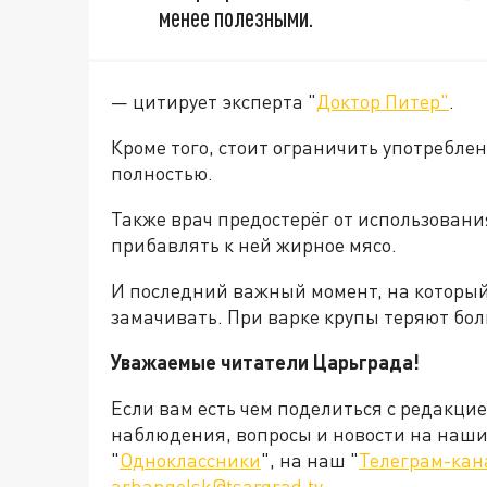
менее полезными.
— цитирует эксперта "
Доктор Питер"
.
Кроме того, стоит ограничить употреблени
полностью.
Также врач предостерёг от использовани
прибавлять к ней жирное мясо.
И последний важный момент, на который
замачивать. При варке крупы теряют бо
Уважаемые читатели Царьграда!
Если вам есть чем поделиться с редакци
наблюдения, вопросы и новости на наши 
"
Одноклассники
", на наш "
Телеграм-кан
arhangelsk@tsargrad.tv
.