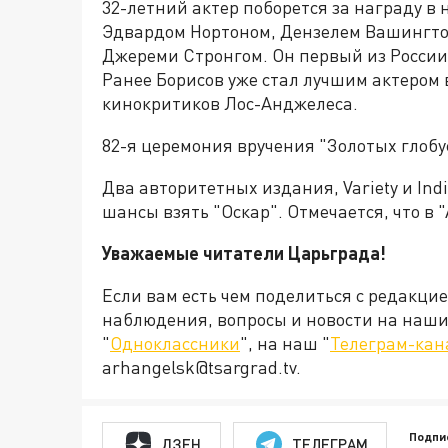
32-летний актер поборется за награду в
Эдвардом Нортоном, Дензелем Вашингто
Джереми Стронгом. Он первый из России,
Ранее Борисов уже стал лучшим актером
кинокритиков Лос-Анджелеса.
82-я церемония вручения "Золотых глобус
Два авторитетных издания, Variety и Indi
шансы взять "Оскар". Отмечается, что в "
Уважаемые читатели Царьграда!
Если вам есть чем поделиться с редакци
наблюдения, вопросы и новости на наши 
"
Одноклассники
", на наш "
Телеграм-кан
arhangelsk@tsargrad.tv.
Подпи
ДЗЕН
ТЕЛЕГРАМ