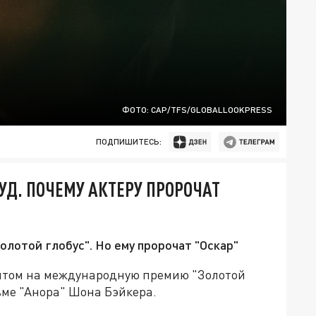
ФОТО: CAP/TFS/GLOBALLOOKPRESS
ПОДПИШИТЕСЬ:
УД. ПОЧЕМУ АКТЕРУ ПРОРОЧАТ
олотой глобус". Но ему пророчат "Оскар"
антом на международную премию "Золотой
ьме "Анора" Шона Бэйкера.