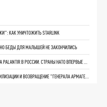
ТКИ": КАК УНИЧТОЖИТЬ STARLINK
. НО БЕДЫ ДЛЯ МАЛЫШЕЙ НЕ ЗАКОНЧИЛИСЬ
"ОЧЕНЬ ПЛОХИЕ НОВОСТИ": БОЛЬШАЯ ОШИБКА PALANTIR В РОССИИ. СТРАНЫ НАТО ВПЕРВЫЕ ЗА СВО ОСТАНОВИЛИ ПОСТАВКИ ОРУЖИЯ. ВСУ ТЕРЯЮТ ПРИГРАНИЧЬЕ?
ТРИ ГЛАВНЫХ ИНСАЙДА ОБ СВО. ОТМЕНА МОБИЛИЗАЦИИ И ВОЗВРАЩЕНИЕ "ГЕНЕРАЛА АРМАГЕДДОНА"? ОТЛИЧНЫЕ НОВОСТИ, КОТОРЫЕ ЖДАЛИ ВСЕ