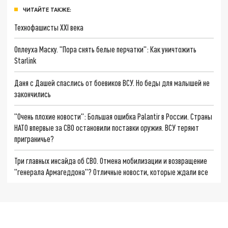
ЧИТАЙТЕ ТАКЖЕ:
Технофашисты XXI века
Оплеуха Маску. "Пора снять белые перчатки": Как уничтожить
Starlink
Даня с Дашей спаслись от боевиков ВСУ. Но беды для малышей не
закончились
"Очень плохие новости": Большая ошибка Palantir в России. Страны
НАТО впервые за СВО остановили поставки оружия. ВСУ теряют
приграничье?
Три главных инсайда об СВО. Отмена мобилизации и возвращение
"генерала Армагеддона"? Отличные новости, которые ждали все