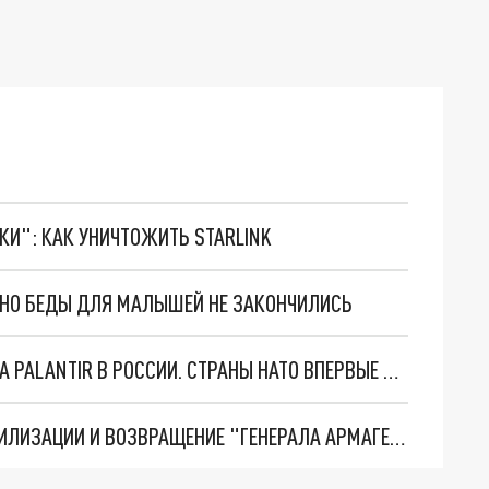
ТКИ": КАК УНИЧТОЖИТЬ STARLINK
. НО БЕДЫ ДЛЯ МАЛЫШЕЙ НЕ ЗАКОНЧИЛИСЬ
"ОЧЕНЬ ПЛОХИЕ НОВОСТИ": БОЛЬШАЯ ОШИБКА PALANTIR В РОССИИ. СТРАНЫ НАТО ВПЕРВЫЕ ЗА СВО ОСТАНОВИЛИ ПОСТАВКИ ОРУЖИЯ. ВСУ ТЕРЯЮТ ПРИГРАНИЧЬЕ?
ТРИ ГЛАВНЫХ ИНСАЙДА ОБ СВО. ОТМЕНА МОБИЛИЗАЦИИ И ВОЗВРАЩЕНИЕ "ГЕНЕРАЛА АРМАГЕДДОНА"? ОТЛИЧНЫЕ НОВОСТИ, КОТОРЫЕ ЖДАЛИ ВСЕ