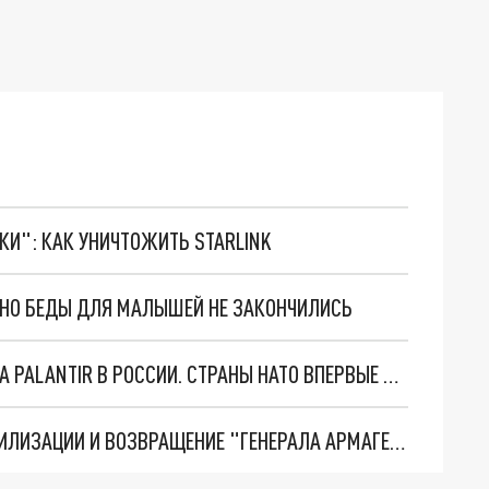
ТКИ": КАК УНИЧТОЖИТЬ STARLINK
. НО БЕДЫ ДЛЯ МАЛЫШЕЙ НЕ ЗАКОНЧИЛИСЬ
"ОЧЕНЬ ПЛОХИЕ НОВОСТИ": БОЛЬШАЯ ОШИБКА PALANTIR В РОССИИ. СТРАНЫ НАТО ВПЕРВЫЕ ЗА СВО ОСТАНОВИЛИ ПОСТАВКИ ОРУЖИЯ. ВСУ ТЕРЯЮТ ПРИГРАНИЧЬЕ?
ТРИ ГЛАВНЫХ ИНСАЙДА ОБ СВО. ОТМЕНА МОБИЛИЗАЦИИ И ВОЗВРАЩЕНИЕ "ГЕНЕРАЛА АРМАГЕДДОНА"? ОТЛИЧНЫЕ НОВОСТИ, КОТОРЫЕ ЖДАЛИ ВСЕ