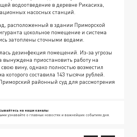
щей водоотведение в деревне Рикасиха,
зационных насосных станций.
ад, расположенный в здании Приморской
фигуранта цокольное помещение и система
ись затоплены сточными водами.
лась дезинфекция помещений. Из-за угрозы
ла вынуждена приостановить работу на
 свою вину, однако полностью возместил
 которого составила 143 тысячи рублей.
 Приморский районный суд для рассмотрения
сывайтесь на наши каналы
ыми узнавайте о главных новостях и важнейших событиях дня.