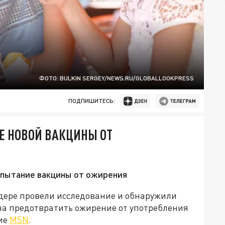
ФОТО: BULKIN SERGEY/NEWS.RU/GLOBALLOOKPRESS
ПОДПИШИТЕСЬ:
Е НОВОЙ ВАКЦИНЫ ОТ
спытание вакцины от ожирения
лдере провели исследование и обнаружили
на предотвратить ожирение от употребления
ние
MSN
.