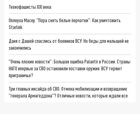
Технофашисты XXI века
Оплеуха Маску. "Пора снять белые перчатки": Как уничтожить
Starlink
Даня с Дашей спаслись от боевиков ВСУ. Но беды для малышей не
закончились
"Очень плохие новости": Большая ошибка Palantir в России. Страны
НАТО впервые за СВО остановили поставки оружия. ВСУ теряют
приграничье?
Три главных инсайда об СВО. Отмена мобилизации и возвращение
"генерала Армагеддона"? Отличные новости, которые ждали все