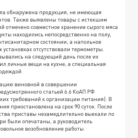
ыла обнаружена продукция, не имеющая
нтов. Также выявлены товары с истекшим
ий отмечено совместное хранение сырого мяса
укты находились непосредственно на полу,
антисанитарном состоянии, а напольное
 установках отсутствовали термометры.
овывались на следующий день после их
нил личные вещи на кухне, а специальная
 одеждой.
зацию виновной в совершении
дусмотренного статьей 6.6 КоАП РФ
их требований к организации питания). В
ния приостановлена на срок 90 суток. После
ства приставы незамедлительно выехали по
ри были опечатаны, а руководитель
мовольное возобновление работы.