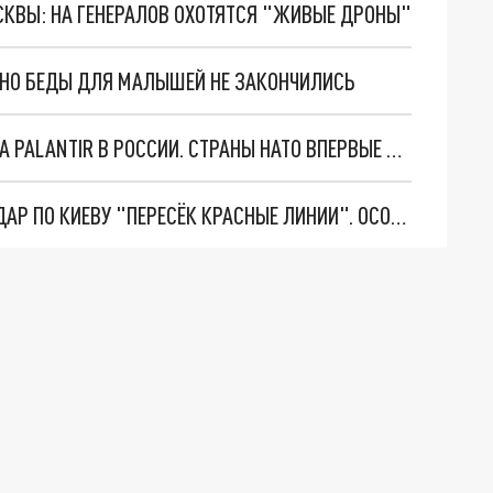
ОСКВЫ: НА ГЕНЕРАЛОВ ОХОТЯТСЯ "ЖИВЫЕ ДРОНЫ"
. НО БЕДЫ ДЛЯ МАЛЫШЕЙ НЕ ЗАКОНЧИЛИСЬ
"ОЧЕНЬ ПЛОХИЕ НОВОСТИ": БОЛЬШАЯ ОШИБКА PALANTIR В РОССИИ. СТРАНЫ НАТО ВПЕРВЫЕ ЗА СВО ОСТАНОВИЛИ ПОСТАВКИ ОРУЖИЯ. ВСУ ТЕРЯЮТ ПРИГРАНИЧЬЕ?
"ТЕРПЕНИЕ ПУТИНА ЛОПНУЛО". РЕКОРДНЫЙ УДАР ПО КИЕВУ "ПЕРЕСЁК КРАСНЫЕ ЛИНИИ". ОСОБЫЕ СПЕЦЫ КНДР НА ЛБС? ТАЙНЫЕ ПЕРЕГОВОРЫ ЕВРОПЫ И МОСКВЫ