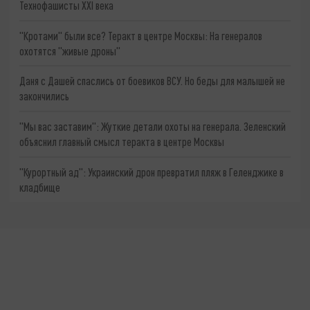
Технофашисты XXI века
"Кротами" были все? Теракт в центре Москвы: На генералов
охотятся "живые дроны"
Даня с Дашей спаслись от боевиков ВСУ. Но беды для малышей не
закончились
"Мы вас заставим": Жуткие детали охоты на генерала. Зеленский
объяснил главный смысл теракта в центре Москвы
"Курортный ад": Украинский дрон превратил пляж в Геленджике в
кладбище