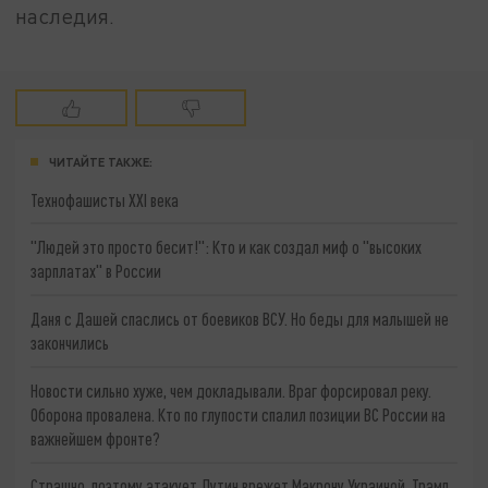
наследия.
ЧИТАЙТЕ ТАКЖЕ:
Технофашисты XXI века
"Людей это просто бесит!": Кто и как создал миф о "высоких
зарплатах" в России
Даня с Дашей спаслись от боевиков ВСУ. Но беды для малышей не
закончились
Новости сильно хуже, чем докладывали. Враг форсировал реку.
Оборона провалена. Кто по глупости спалил позиции ВС России на
важнейшем фронте?
Страшно, поэтому атакует. Путин врежет Макрону Украиной. Трамп