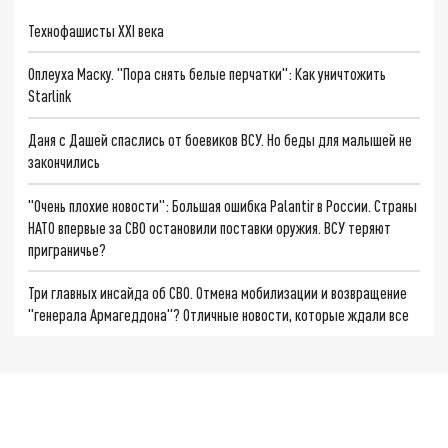
Технофашисты XXI века
Оплеуха Маску. "Пора снять белые перчатки": Как уничтожить
Starlink
Даня с Дашей спаслись от боевиков ВСУ. Но беды для малышей не
закончились
"Очень плохие новости": Большая ошибка Palantir в России. Страны
НАТО впервые за СВО остановили поставки оружия. ВСУ теряют
приграничье?
Три главных инсайда об СВО. Отмена мобилизации и возвращение
"генерала Армагеддона"? Отличные новости, которые ждали все