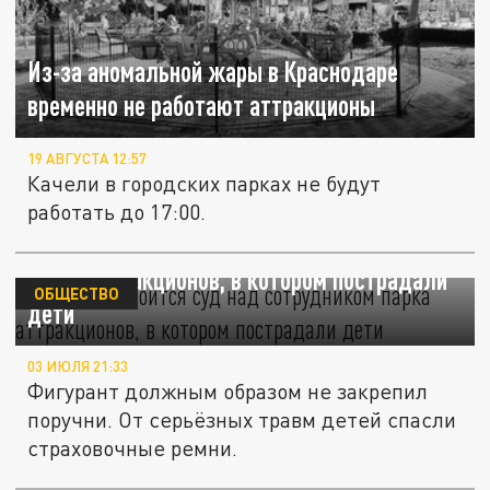
Из-за аномальной жары в Краснодаре
временно не работают аттракционы
19 АВГУСТА 12:57
Качели в городских парках не будут
работать до 17:00.
В Ейске состоится суд над сотрудником
парка аттракционов, в котором пострадали
ОБЩЕСТВО
дети
03 ИЮЛЯ 21:33
Фигурант должным образом не закрепил
поручни. От серьёзных травм детей спасли
страховочные ремни.