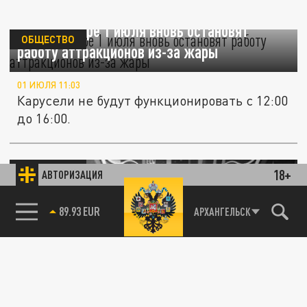
В Краснодаре 1 июля вновь остановят
ОБЩЕСТВО
работу аттракционов из-за жары
01 ИЮЛЯ 11:03
Карусели не будут функционировать с 12:00
до 16:00.
ОБЩЕСТВО
18+
АВТОРИЗАЦИЯ
85.64 BRENT
АРХАНГЕЛЬСК
В Краснодаре 24 июня из-за жары отменили
работу аттракционов