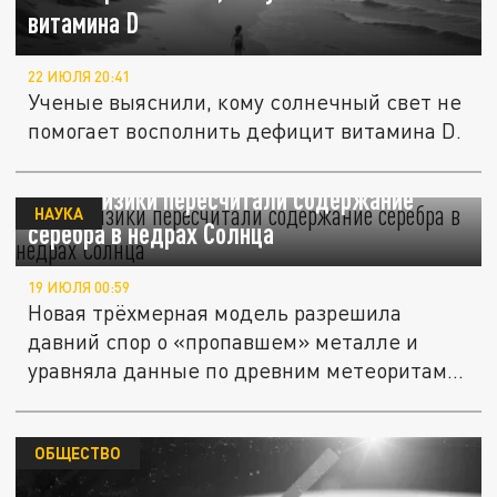
витамина D
22 ИЮЛЯ 20:41
Ученые выяснили, кому солнечный свет не
помогает восполнить дефицит витамина D.
Астрофизики пересчитали содержание
НАУКА
серебра в недрах Солнца
19 ИЮЛЯ 00:59
Новая трёхмерная модель разрешила
давний спор о «пропавшем» металле и
уравняла данные по древним метеоритам
и...
ОБЩЕСТВО