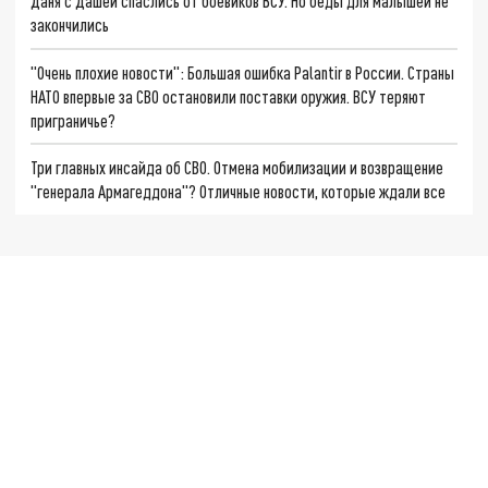
Даня с Дашей спаслись от боевиков ВСУ. Но беды для малышей не
закончились
"Очень плохие новости": Большая ошибка Palantir в России. Страны
НАТО впервые за СВО остановили поставки оружия. ВСУ теряют
приграничье?
Три главных инсайда об СВО. Отмена мобилизации и возвращение
"генерала Армагеддона"? Отличные новости, которые ждали все