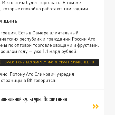
 И кто этим будет торговать. В том же
, которые спокойно работают там годами.
м дынь
играция. Есть в Самаре влиятельный
зиатских республик и гражданин России Ато
рмы по оптовой торговле овощами и фруктами.
прошлом году — уже 1,1 млрд рублей.
 ПО-ЧЕСТНОМУ, БЕЗ ОБМАНА". ФОТО: СКРИН RUSPROFILE.RU
учно. Потому Ато Олимович учредил
 страницы в ВК говорится:
циональной культуры. Воспитание