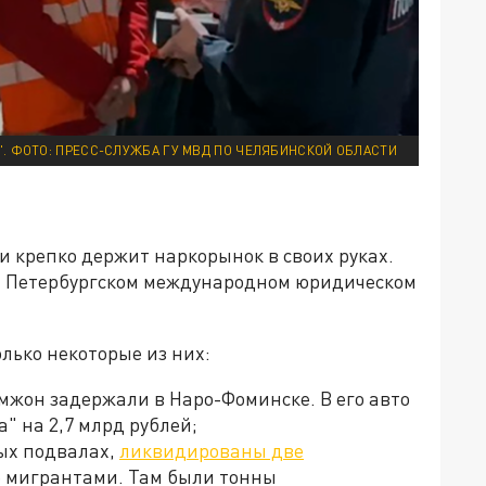
5". ФОТО: ПРЕСС-СЛУЖБА ГУ МВД ПО ЧЕЛЯБИНСКОЙ ОБЛАСТИ
 крепко держит наркорынок в своих руках.
 на Петербургском международном юридическом
олько некоторые из них:
мжон задержали в Наро-Фоминске. В его авто
" на 2,7 млрд рублей;
ых подвалах,
ликвидированы две
е мигрантами. Там были тонны