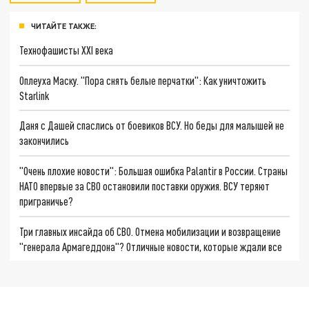
ЧИТАЙТЕ ТАКЖЕ:
Технофашисты XXI века
Оплеуха Маску. "Пора снять белые перчатки": Как уничтожить
Starlink
Даня с Дашей спаслись от боевиков ВСУ. Но беды для малышей не
закончились
"Очень плохие новости": Большая ошибка Palantir в России. Страны
НАТО впервые за СВО остановили поставки оружия. ВСУ теряют
приграничье?
Три главных инсайда об СВО. Отмена мобилизации и возвращение
"генерала Армагеддона"? Отличные новости, которые ждали все