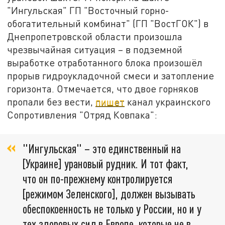
"Ингульская" ГП "Восточный горно-
обогатительный комбинат" (ГП "ВостГОК") в
Днепропетровской области произошла
чрезвычайная ситуация – в подземной
выработке отработанного блока произошёл
прорыв гидроукладочной смеси и затопление
горизонта. Отмечается, что двое горняков
пропали без вести,
пишет
канал украинского
Сопротивления "Отряд Ковпака":
"Ингульская" – это единственный на
[Украине] урановый рудник. И тот факт,
что он по-прежнему контролируется
[режимом Зеленского], должен вызывать
обеспокоенность не только у России, но и у
тех здоровых сил в Европе, которые не в