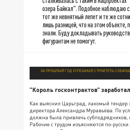
сталкивалась с таким в нацпроектах
озера Байкал". Подобное наблюдаю с 
тот же невнятный лепет и те же сотн
лишь разницей, что на этом объекте, 
знали. Буду докладывать руководств
фигурантам не помогут.
ЗА ПРОШЛЫЙ ГОД УСПЕШНЫЙ СТРОИТЕЛЬ СОБАЧЬЕГ
"Король госконтрактов" заработ
Как выяснил Царьград, лакомый тендер 
директора Александра Муравьёва. По ус
должна была привлечь субподрядчиков, 
Рабочие с трудом изъясняются по-русски.