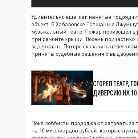
Удивительно ещё, как нанятые подрядч
объект. В Хабаровске Ровшаны с Джумшу
музыкальный театр. Пожар произошёл в 
при ремонте крыши. Восемь причастных 
задержаны. Пятеро оказались нелегалам
приняты судебные решения о выдворени
СГОРЕЛ ТЕАТР, Г
ДИВЕРСИЮ НА 10
Пока лоббисты продолжают ратовать за 
на 10 миллиардов рублей, которые нужны
заплатит за "дешёвую" рабсилу, которая