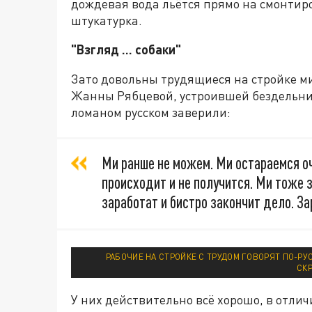
дождевая вода льётся прямо на смонтиро
штукатурка.
"Взгляд … собаки"
Зато довольны трудящиеся на стройке ми
Жанны Рябцевой, устроившей бездельник
ломаном русском заверили:
Ми ранше не можем. Ми остараемся оч
происходит и не получится. Ми тоже 
заработат и бистро закончит дело. За
РАБОЧИЕ НА СТРОЙКЕ С ТРУДОМ ГОВОРЯТ ПО-РУС
СК
У них действительно всё хорошо, в отлич