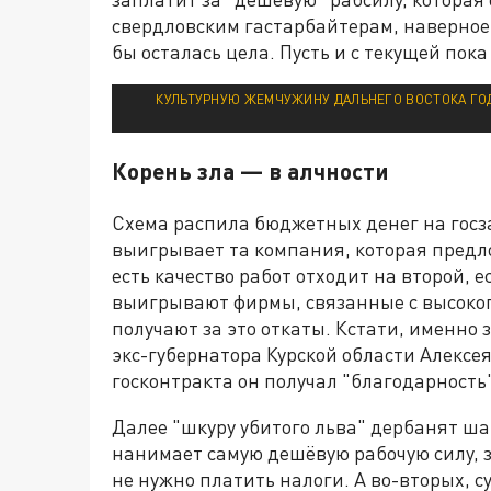
свердловским гастарбайтерам, наверное, 
бы осталась цела. Пусть и с текущей по
КУЛЬТУРНУЮ ЖЕМЧУЖИНУ ДАЛЬНЕГО ВОСТОКА ГОД
Корень зла — в алчности
Схема распила бюджетных денег на госза
выигрывает та компания, которая предло
есть качество работ отходит на второй, 
выигрывают фирмы, связанные с высоко
получают за это откаты. Кстати, именно з
экс-губернатора Курской области Алексе
госконтракта он получал "благодарность"
Далее "шкуру убитого льва" дербанят ш
нанимает самую дешёвую рабочую силу, з
не нужно платить налоги. А во-вторых, 