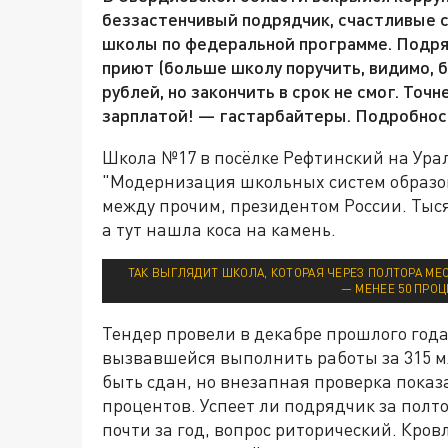
беззастенчивый подрядчик, счастливые с
школы по федеральной программе. Подря
приют (больше школу поручить, видимо, б
рублей, но закончить в срок не смог. Точ
зарплатой! — гастарбайтеры. Подробнос
Школа №17 в посёлке Рефтинский на Ура
"Модернизация школьных систем образо
между прочим, президентом России. Тыся
а тут нашла коса на камень.
ТАК ВЫГЛЯДИТ ШКОЛА, КОТОРАЯ ЧЕРЕЗ ПОЛТОРА М
— МЕНЕЕ 50 ПРОЦ
Тендер провели в декабре прошлого года
вызвавшейся выполнить работы за 315 мл
быть сдан, но внезапная проверка показа
процентов. Успеет ли подрядчик за полто
почти за год, вопрос риторический. Кро