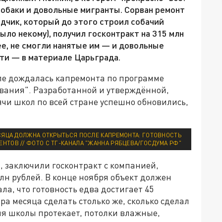
обаки и довольные мигранты. Сорван ремонт
дчик, который до этого строил собачий
ыло некому), получил госконтракт на 315 млн
нее, не смогли нанятые им — и довольные
ти — в материале Царьграда.
ле дождалась капремонта по программе
вания". Разработанной и утверждённой,
чи школ по всей стране успешно обновились,
ЕСЯЦА ДОЛЖНА ОТКРЫТЬСЯ ПОСЛЕ КАПРЕМОНТА: ГОТОВНОСТЬ
ЕНТОВ // ФОТО С ТГ-КАНАЛА "ЖАННА РЯБЦЕВА/ГОСДУМА РФ"
, заключили госконтракт с компанией,
н рублей. В конце ноября объект должен
ла, что готовность едва достигает 45
ра месяца сделать столько же, сколько сделал
вля школы протекает, потолки влажные,