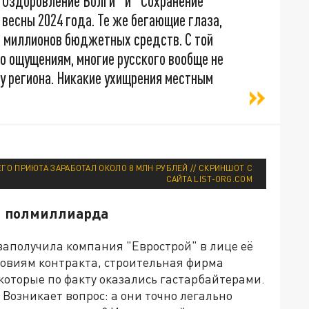
 "Оздоровление Волги" и "Сохранение
весны 2024 года. Те же бегающие глаза,
и миллионов бюджетных средств. С той
по ощущениям, многие русского вообще не
у региона. Никакие ухищрения местным
О ПРИЮТА ЗАРАБОТАЛ ОКОЛО 8 МЛН РУБЛЕЙ // СКРИНШОТ С
САЙТА LIST-ORG.COM
ал полмиллиарда
заполучила компания "Еврострой" в лице её
ловиям контракта, строительная фирма
которые по факту оказались гастарбайтерами.
 Возникает вопрос: а они точно легально