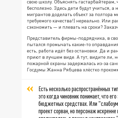
свою школу. Объяснять гастарбайтерам, ч
бесполезно. Здесь дети будут учиться, а
мигрантов доделать объект за полтора м
требуемого качества!) нереально. Или ра
сэкономить — и плевать на сроки? Заказч
Представитель фирмы-подрядчика, в свою
пытался промычать какие-то оправдания
есть, работа идёт без остановки. Да и р
приют в лучшем виде. А тут, видите ли, н
пожарной охраны задержалась из-за санк
Госдумы Жанна Рябцева хлёстко проком
Есть несколько распространённых тип
это когда чиновник понимает, что его
бюджетных средствах. Или "слабоуми
проект сорван, но персонаж искренне 