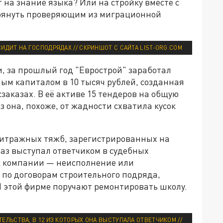
т на знание языка? Или на стройку вместе с
грянуть проверяющим из миграционной
ИДИТ НА ГОСПОДРЯДАХ // СКРИНШОТ С САЙТА LIST-ORG.COM
, за прошлый год "Еврострой" заработал
ным капиталом в 10 тысяч рублей, созданная
сзаказах. В её активе 15 тендеров на общую
з она, похоже, от жадности схватила кусок
битражных тяжб, зарегистрированных на
раз выступал ответчиком в судебных
к компании — неисполнение или
по договорам строительного подряда,
 И этой фирме поручают ремонтировать школу.
ЕЛЬСТВА, В 12 ИЗ КОТОРЫХ ОНА ВЫСТУПАЛА ОТВЕТЧИКОМ //