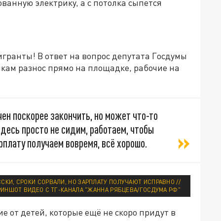
ванную электрику, а с потолка сыпется
гранты! В ответ на вопрос депутата Госдумы
ам разнос прямо на площадке, рабочие на
ен поскорее закончить, но может что-то
здесь просто не сидим, работаем, чтобы
рплату получаем вовремя, всё хорошо.
СКИ, СРОКИ СОРВАЛИ, НО ЗАРПЛАТУ ПОЛУЧАЮТ ИСПРАВНО //
РИНШОТ ВИДЕО С ТГ-КАНАЛА "ЖАННА РЯБЦЕВА/ГОСДУМА РФ"
ие от детей, которые ещё не скоро придут в