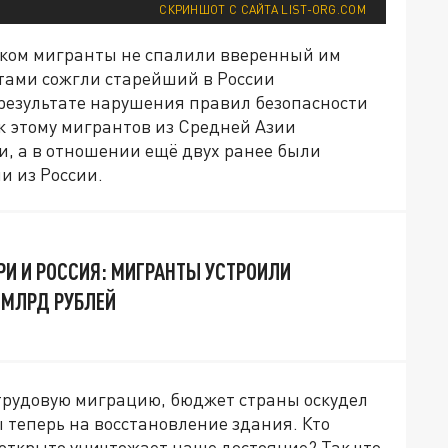
СКРИНШОТ С САЙТА LIST-ORG.COM
иком мигранты не спалили вверенный им
тами сожгли старейший в России
результате нарушения правил безопасности
к этому мигрантов из Средней Азии
и, а в отношении ещё двух ранее были
и из России.
ОРИ И РОССИЯ: МИГРАНТЫ УСТРОИЛИ
 МЛРД РУБЛЕЙ
трудовую миграцию, бюджет страны оскудел
 теперь на восстановление здания. Кто
 открыто уничтожает наше достояние? Так что