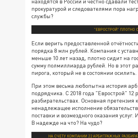
находятся в России и честно сдавали тес
прокуратурой и следователями пора на
службы?
"ЕВРОСТРОЙ" ПЛОТНО С
Если верить предоставленной отчётности
порядка 8 млн рублей. Компания с устав
меньше 10 лет назад, плотно сидит на го
сумму полмиллиарда рублей. Но в этот ра
пирога, который не в состоянии осилить.
При этом весьма любопытна история ар
подрядчика. С 2018 года "Еврострой" 12 
разбирательствах. Основная претензия 
ненадлежащее исполнение обязательств 
поставки и возмездного оказания услуг.
В надежде на что? На чудо?
НА СЧЕТУ КОМПАНИИ 22 АРБИТРАЖНЫХ РАЗБИРАТ