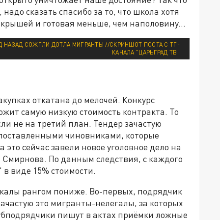
надо сказать спасибо за то, что школа хотя
ка крышей и готовая меньше, чем наполовину…
 НАЗАД СОЖГЛИ ДОТЛА МИГРАНТЫ //СКРИНШОТ ПОСТА С ТГ-
КАНАЛА "ЦАРЬГРАД ТВ"
купках откатана до мелочей. Конкурс
жит самую низкую стоимость контракта. То
если не на третий план. Тендер зачастую
поставленными чиновниками, которые
а это сейчас завели новое уголовное дело на
я Смирнова. По данным следствия, с каждого
 в виде 15% стоимости.
акалы рангом пониже. Во-первых, подрядчик
ачастую это мигранты-нелегалы, за которых
субподрядчики пишут в актах приёмки ложные