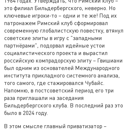
1964 годах. Утверждать, что Римский клуб –
это филиал Бильдербергского, неверно. Но
ключевые игроки-то – одни и те же! Под их
патронажем Римский клуб сформировал
современную глобалистскую повестку, втянул
советские элиты в игру с "западными
партнёрами", подорвал идейные устои
социалистического проекта и вырастил
российскую компрадорскую элиту – Гвишиани
был одним из основателей Международного
института прикладного системного анализа,
того самого, где стажировался Чубайс.
Напомню, в постсоветский период его три
раза приглашали на заседания
Бильдербергского клуба. В последний раз это
было в 2024 году.
В этом смысле главный приватизатор –