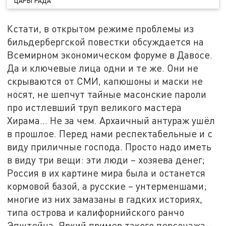
ЦАРЬГРАДА
Кстати, в открытом режиме проблемы из
бильдербергской повестки обсуждается на
Всемирном экономическом форуме в Давосе.
Да и ключевые лица одни и те же. Они не
скрываются от СМИ, капюшоны и маски не
носят, не шепчут тайные масонские пароли
про истлевший труп великого мастера
Хирама... Не за чем. Архаичный антураж ушёл
в прошлое. Перед нами респектабельные и с
виду приличные господа. Просто надо иметь
в виду три вещи: эти люди – хозяева денег;
Россия в их картине мира была и останется
кормовой базой, а русские – унтерменшами;
многие из них замазаны в гадких историях,
типа острова и калифорнийского ранчо
Эпштейна. Яркий пример такого персонажа –