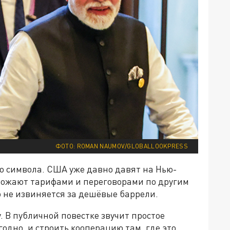
ФОТО: ROMAN NAUMOV/GLOBALLOOKPRESS
о символа. США уже давно давят на Нью-
грожают тарифами и переговорами по другим
не извиняется за дешёвые баррели.
. В публичной повестке звучит простое
годно, и строить кооперацию там, где это