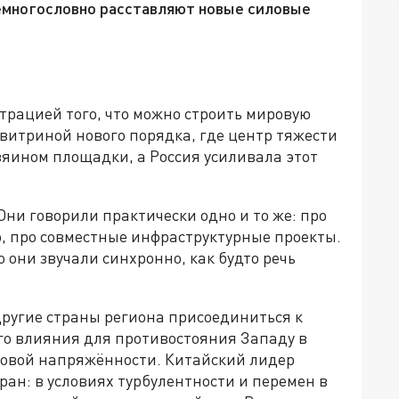
немногословно расставляют новые силовые
рацией того, что можно строить мировую
 витриной нового порядка, где центр тяжести
зяином площадки, а Россия усиливала этот
Они говорили практически одно и то же: про
ю, про совместные инфраструктурные проекты.
о они звучали синхронно, как будто речь
ругие страны региона присоединиться к
го влияния для противостояния Западу в
говой напряжённости. Китайский лидер
тран: в условиях турбулентности и перемен в