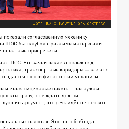
ФОТО: HUANG JINGWEN/GLOBALOOKPRESS
ы показали согласованную механику
гда ШОС был клубом с разными интересами.
и понятные приоритеты.
нк ШОС. Его заявили как кошелёк под
ергетика, транспортные коридоры — всё это
о создаётся новый финансовый механизм.
и и инвестиционные пакеты. Они нужны,
роекты сразу, а не ждать долгой
лучший аргумент, что речь идёт не только о
циональных валютах. Это способ обхода
 Каждая сделка в рублях, юанях или