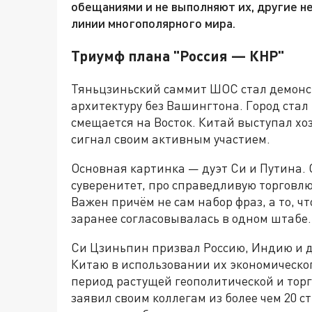
обещаниями и не выполняют их, другие 
линии многополярного мира.
Триумф плана "Россия — КНР"
Тяньцзиньский саммит ШОС стал демонст
архитектуру без Вашингтона. Город стал
смещается на Восток. Китай выступал хо
сигнал своим активным участием.
Основная картинка — дуэт Си и Путина. 
суверенитет, про справедливую торговл
Важен причём не сам набор фраз, а то, чт
заранее согласовывалась в одном штабе.
Си Цзиньпин призвал Россию, Индию и д
Китаю в использовании их экономическо
период растущей геополитической и тор
заявил своим коллегам из более чем 20 с