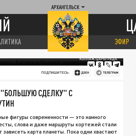
АРХАНГЕЛЬСК
ИЙ
Ц
АЛИТИКА
ЭФИР
КОЛЛАЖ ЦАРЬГРАДА
ПОДПИШИТЕСЬ:
"БОЛЬШУЮ СДЕЛКУ" С
УТИН
ные фигуры современности — это намного
Жесты, слова и даже маршруты кортежей стали
т зависеть карта планеты. Пока одни хвастают