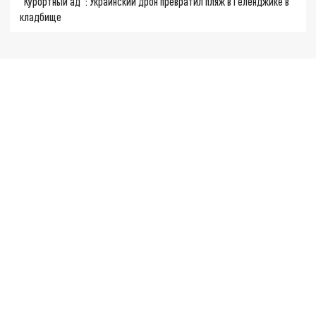
"Курортный ад": Украинский дрон превратил пляж в Геленджике в
кладбище