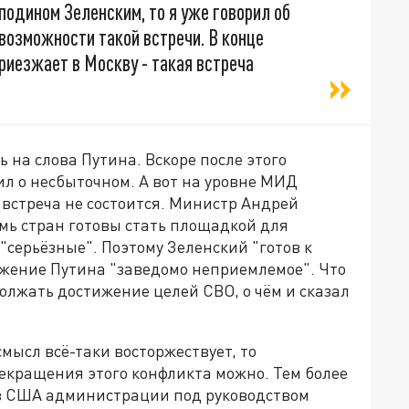
подином Зеленским, то я уже говорил об
 возможности такой встречи. В конце
приезжает в Москву - такая встреча
 на слова Путина. Вскоре после этого
ил о несбыточном. А вот на уровне МИД
 встреча не состоится. Министр Андрей
емь стран готовы стать площадкой для
"серьёзные". Поэтому Зеленский "готов к
ожение Путина "заведомо неприемлемое". Что
должать достижение целей СВО, о чём и сказал
мысл всё-таки восторжествует, то
екращения этого конфликта можно. Тем более
в США администрации под руководством