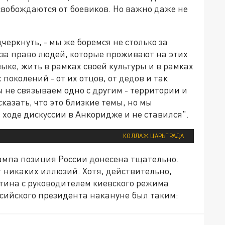
свобождаются от боевиков. Но важно даже не
дчеркнуть, - мы же боремся не столько за
и за право людей, которые проживают на этих
ыке, жить в рамках своей культуры и в рамках
околений - от их отцов, от дедов и так
мы не связываем одно с другим - территории и
казать, что это близкие темы, но мы
 ходе дискуссии в Анкоридже и не ставился".
КОЛЛАЖ ЦАРЬГРАДА
ампа позиция России донесена тщательно.
т никаких иллюзий. Хотя, действительно,
тина с руководителем киевского режима
оссийского президента накануне был таким: