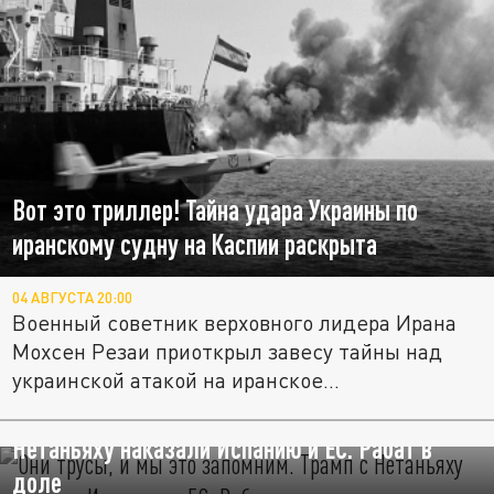
Вот это триллер! Тайна удара Украины по
иранскому судну на Каспии раскрыта
04 АВГУСТА 20:00
Военный советник верховного лидера Ирана
Мохсен Резаи приоткрыл завесу тайны над
украинской атакой на иранское...
"Они трусы, и мы это запомним". Трамп с
Нетаньяху наказали Испанию и ЕС. Рабат в
доле