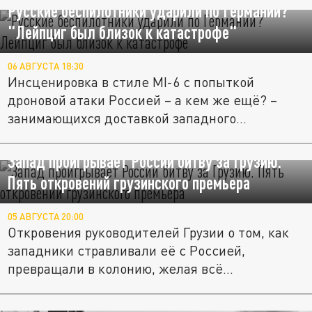
Русские беспилотники ударили по Германии?
"Лейпциг был близок к катастрофе"
06 АВГУСТА 18:30
Инсценировка в стиле МI-6 с попыткой
дроновой атаки Россией – а кем же ещё? –
занимающихся доставкой западного...
Запад проигрывает России битву за Грузию.
Пять откровений грузинского премьера
05 АВГУСТА 20:00
Откровения руководителей Грузии о том, как
западники стравливали её с Россией,
превращали в колонию, желая всё...