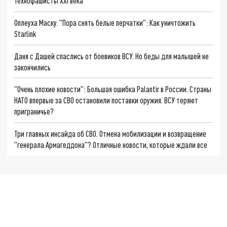
Технофашисты XXI века
Оплеуха Маску. "Пора снять белые перчатки": Как уничтожить
Starlink
Даня с Дашей спаслись от боевиков ВСУ. Но беды для малышей не
закончились
"Очень плохие новости": Большая ошибка Palantir в России. Страны
НАТО впервые за СВО остановили поставки оружия. ВСУ теряют
приграничье?
Три главных инсайда об СВО. Отмена мобилизации и возвращение
"генерала Армагеддона"? Отличные новости, которые ждали все