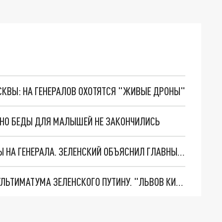
ОСКВЫ: НА ГЕНЕРАЛОВ ОХОТЯТСЯ "ЖИВЫЕ ДРОНЫ"
. НО БЕДЫ ДЛЯ МАЛЫШЕЙ НЕ ЗАКОНЧИЛИСЬ
"МЫ ВАС ЗАСТАВИМ": ЖУТКИЕ ДЕТАЛИ ОХОТЫ НА ГЕНЕРАЛА. ЗЕЛЕНСКИЙ ОБЪЯСНИЛ ГЛАВНЫЙ СМЫСЛ ТЕРАКТА В ЦЕНТРЕ МОСКВЫ
НОВОЕ МАСШТАБНЕЙШЕЕ НАСТУПЛЕНИЕ. ТРИ УЛЬТИМАТУМА ЗЕЛЕНСКОГО ПУТИНУ. "ЛЬВОВ КИМА" ПОСТАВЯТ НА ПВО? ГЛОБАЛЬНЫЙ ПРОРЫВ ПОД ЗАПОРОЖЬЕМ