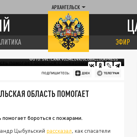
АРХАНГЕЛЬСК
ИЙ
Ц
АЛИТИКА
ЭФИР
ФОТО: SVETLANA VOZMILOVA/GLOBALLOOKPRESS
ПОДПИШИТЕСЬ:
ЕЛЬСКАЯ ОБЛАСТЬ ПОМОГАЕТ
ь помогает бороться с пожарами.
ксандр Цыбульский
рассказал
, как спасатели