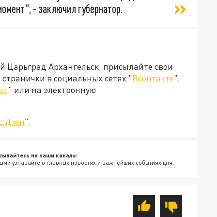
омент", - заключил губернатор.
ей Царьград Архангельск, присылайте свои
странички в социальных сетях "
Вконтакте
",
ал
" или на электронную
с.Дзен
".
сывайтесь на наши каналы
ыми узнавайте о главных новостях и важнейших событиях дня.