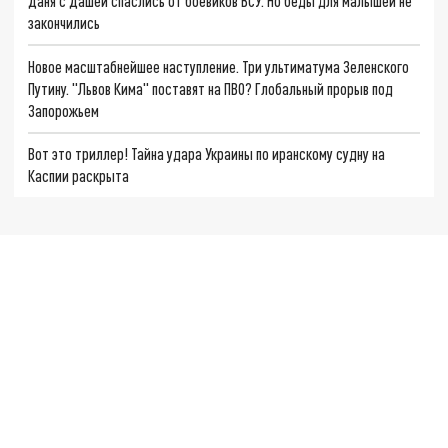
Даня с Дашей спаслись от боевиков ВСУ. Но беды для малышей не
закончились
Новое масштабнейшее наступление. Три ультиматума Зеленского
Путину. "Львов Кима" поставят на ПВО? Глобальный прорыв под
Запорожьем
Вот это триллер! Тайна удара Украины по иранскому судну на
Каспии раскрыта