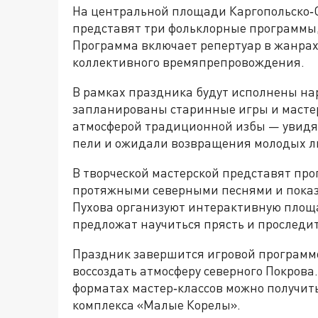
На центральной площади Каргопольско‑О
представят три фольклорные программы
Программа включает репертуар в жанрах
коллективного времяпрепровождения.
В рамках праздника будут исполнены на
запланированы старинные игры и мастер
атмосферой традиционной избы — увидят
пели и ожидали возвращения молодых л
В творческой мастерской представят про
протяжными северными песнями и показ
Пухова организуют интерактивную площа
предложат научиться прясть и проследит
Праздник завершится игровой программо
воссоздать атмосферу северного Покров
форматах мастер‑классов можно получить
комплекса «Малые Корелы».