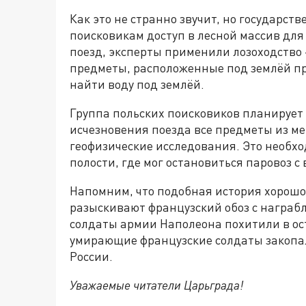
Как это не странно звучит, но государс
поисковикам доступ в лесной массив для
поезд, эксперты применили лозоходство
предметы, расположенные под землёй п
найти воду под землёй.
Группа польских поисковиков планирует 
исчезновения поезда все предметы из м
геофизические исследования. Это необх
полости, где мог остановиться паровоз с
Напомним, что подобная история хорошо 
разыскивают французский обоз с награб
солдаты армии Наполеона похитили в ос
умирающие французские солдаты закопали
России.
Уважаемые читатели Царьграда!