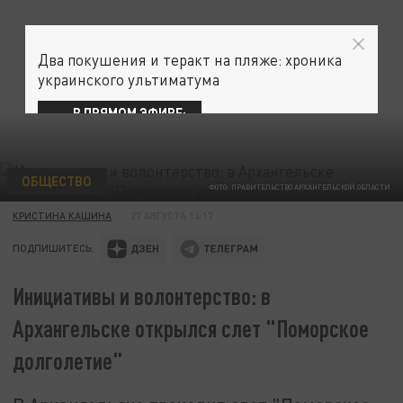
Два покушения и теракт на пляже: хроника
украинского ультиматума
В ПРЯМОМ ЭФИРЕ:
ОБЩЕСТВО
ФОТО: ПРАВИТЕЛЬСТВО АРХАНГЕЛЬСКОЙ ОБЛАСТИ
КРИСТИНА КАШИНА
27 АВГУСТА 14:17
ПОДПИШИТЕСЬ:
Инициативы и волонтерство: в
Архангельске открылся слет "Поморское
долголетие"