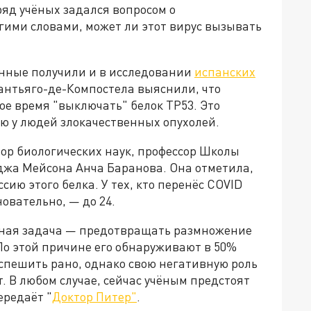
 ряд учёных задался вопросом о
гими словами, может ли этот вирус вызывать
нные получили и в исследовании
испанских
антьяго-де-Компостела выяснили, что
е время "выключать" белок ТР53. Это
 у людей злокачественных опухолей.
р биологических наук, профессор Школы
джа Мейсона Анча Баранова. Она отметила,
сию этого белка. У тех, кто перенёс COVID
сновательно, — до 24.
овная задача — предотвращать размножение
По этой причине его обнаруживают в 50%
спешить рано, однако свою негативную роль
. В любом случае, сейчас учёным предстоят
ередаёт "
Доктор Питер"
.