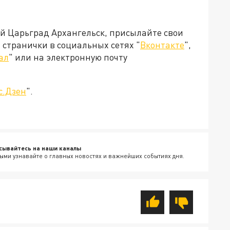
ей Царьград Архангельск, присылайте свои
странички в социальных сетях "
Вконтакте
",
ал
" или на электронную почту
с.Дзен
".
сывайтесь на наши каналы
ыми узнавайте о главных новостях и важнейших событиях дня.