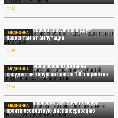
10:14
Хирурги из Серова спасли ноги двум
МЕДИЦИНА
пациентам от ампутации
10:10
В Екатеринбурге новое отделение
МЕДИЦИНА
сосудистой хирургии спасло 100 пациентов
08:26
Цыбульский призвал жителей Поморья
МЕДИЦИНА
пройти бесплатную диспансеризацию