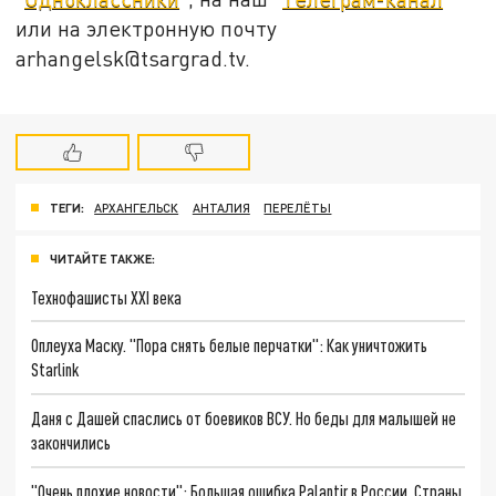
или на электронную почту
arhangelsk@tsargrad.tv.
ТЕГИ:
АРХАНГЕЛЬСК
АНТАЛИЯ
ПЕРЕЛЁТЫ
ЧИТАЙТЕ ТАКЖЕ:
Технофашисты XXI века
Оплеуха Маску. "Пора снять белые перчатки": Как уничтожить
Starlink
Даня с Дашей спаслись от боевиков ВСУ. Но беды для малышей не
закончились
"Очень плохие новости": Большая ошибка Palantir в России. Страны