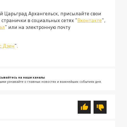
ей Царьград Архангельск, присылайте свои
странички в социальных сетях "
Вконтакте
",
ал
" или на электронную почту
с.Дзен
".
сывайтесь на наши каналы
ыми узнавайте о главных новостях и важнейших событиях дня.