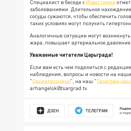
Специалист в беседе с
Известиями
отмет
заболеваниями. Длительное нахождение 
сосуды сужаются, чтобы обеспечить голо
таких условиях могут получить гипертони
Аналогичные ситуации могут возникнуть и
жара, повышает артериальное давление
Уважаемые читатели Царьграда!
Если вам есть чем поделиться с редакци
наблюдения, вопросы и новости на наши 
"
Одноклассники
", на наш "
Телеграм-кан
arhangelsk@tsargrad.tv.
Подпи
ДЗЕН
ТЕЛЕГРАМ
и перв