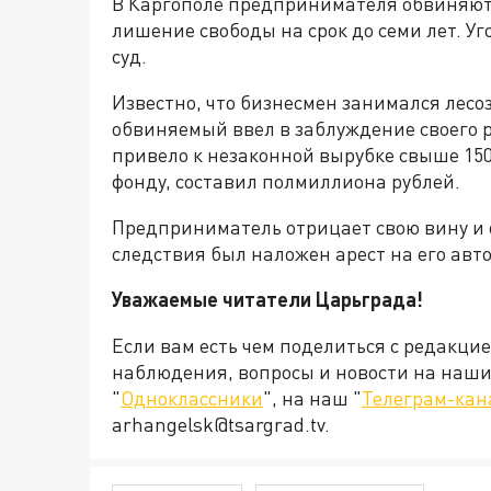
В Каргополе предпринимателя обвиняют в
лишение свободы на срок до семи лет. У
суд.
Известно, что бизнесмен занимался лесоз
обвиняемый ввел в заблуждение своего р
привело к незаконной вырубке свыше 15
фонду, составил полмиллиона рублей.
Предприниматель отрицает свою вину и 
следствия был наложен арест на его авт
Уважаемые читатели Царьграда!
Если вам есть чем поделиться с редакци
наблюдения, вопросы и новости на наши 
"
Одноклассники
", на наш "
Телеграм-кан
arhangelsk@tsargrad.tv.